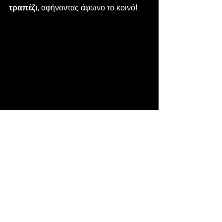
τραπέζι
, αφήνοντας άφωνο το κοινό!
Παρ' όλα αυτά όμως, ο 
Keel
 στάθηκε 
όρθιος στο τέλος και πέτυχε τη νίκη — 
εξασφαλίζοντας τη θέση του στον 
τριπλό τελικό
 του 
ACW Heavyweight 
Championship
, όπου θα 
αντιμετωπίσει τους 
Ρολάνδο 
Καγιά
 και 
Τζακ Πίκκα
, στο 
ACW: 
Inferno
.