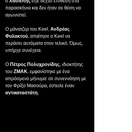
ο 
Χασάπης
 είχε δεχτεί επίθεση στα 
παρασκήνια και δεν ήταν σε θέση να 
αγωνιστεί. 
Ο μάνατζερ του Keel, 
Ανδρέας 
Φυλακτού
, απαίτησε ο Keel να 
περάσει αυτόματα στον τελικό. Όμως, 
υπήρχε συνέχεια.
Ο 
Πέτρος Πολυχρονίδης
, ιδιοκτήτης 
του 
ZMAK
, εμφανίστηκε με ένα 
απρόσμενο μήνυμα: σε συνεννόηση με 
τον Φρίξο Μασούρα, έστειλε έναν 
αντικαταστάτη
.